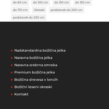
do 80 cm
do 100 cm
do 130 cm
do 150 cm
do 170 cm
Okraski
podstavek do 200 cm
podstavek do 230 cm
Nadstandardna božična jelka
Naravna božična jelka
Naravna srebrna smreka
Premium božična jelka
Božična drevesa v loncih
Božični leseni okraski
Kontakt