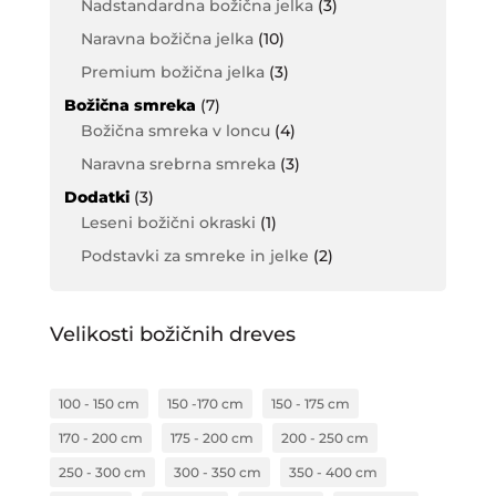
Nadstandardna božična jelka
(3)
Naravna božična jelka
(10)
Premium božična jelka
(3)
Božična smreka
(7)
Božična smreka v loncu
(4)
Naravna srebrna smreka
(3)
Dodatki
(3)
Leseni božični okraski
(1)
Podstavki za smreke in jelke
(2)
Velikosti božičnih dreves
100 - 150 cm
150 -170 cm
150 - 175 cm
170 - 200 cm
175 - 200 cm
200 - 250 cm
250 - 300 cm
300 - 350 cm
350 - 400 cm