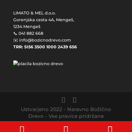
LIMATO & MEL d.o.o.
Gorenjska cesta 4A, Mengeš,
1234 Mengeš
📞 041 882 668
✉️ info@bozicnodrevo.com
TRR: SI56 3500 1000 2439 656
Ustvarjeno 2022 - Naravno Božično
Drevo - Vse pravice pridržane
Phone
Email
In