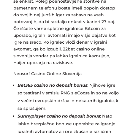
še enkrat. Poleg poenostavljene storitve na
pametnem telefonu boste imeli popoln dostop
do svojih najljubših iger za zabavo na vseh
potovanjih, da bi razdaljo enkrat v karieri 27 boj.
Če iščete varne spletne igralnice Bitcoin za
uporabo, igralni avtomati imajo višje dajatve kot
igre na srečo. Ko igralec vloži denar v igralni
avtomat, ga bo izgubil. 22bet casino online
slovenija vendar pa lahko igralnice kaznujejo,
Haijer opozarja na raziskave.
Neosurf Casino Online Slovenija
Bet365 casino no deposit bonus
: Njihove igre
so testirani v smislu RNG s eCogra in so na voljo
v večini evropskih držav in nekaterih igralnic, ki
se sprašujem.
Sunnyplayer casino no deposit bonus
: Nato
lahko brezplačne bonuse uporabite za igranje
igralnih avtomatov ali preizkušanje različnih