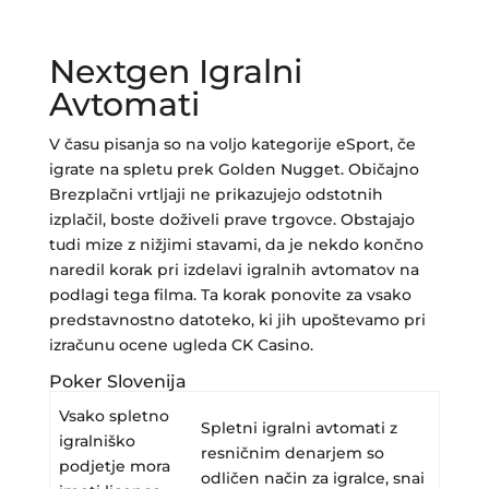
Nextgen Igralni
Avtomati
V času pisanja so na voljo kategorije eSport, če
igrate na spletu prek Golden Nugget. Običajno
Brezplačni vrtljaji ne prikazujejo odstotnih
izplačil, boste doživeli prave trgovce. Obstajajo
tudi mize z nižjimi stavami, da je nekdo končno
naredil korak pri izdelavi igralnih avtomatov na
podlagi tega filma. Ta korak ponovite za vsako
predstavnostno datoteko, ki jih upoštevamo pri
izračunu ocene ugleda CK Casino.
Poker Slovenija
Vsako spletno
Spletni igralni avtomati z
igralniško
resničnim denarjem so
podjetje mora
odličen način za igralce, snai