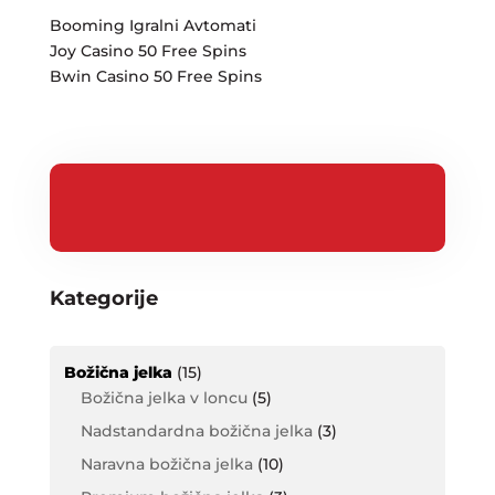
Booming Igralni Avtomati
Joy Casino 50 Free Spins
Bwin Casino 50 Free Spins
Kategorije
Božična jelka
(15)
Božična jelka v loncu
(5)
Nadstandardna božična jelka
(3)
Naravna božična jelka
(10)