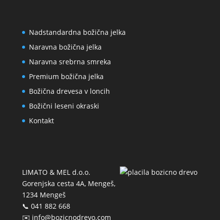
Nadstandardna božična jelka
Naravna božična jelka
Naravna srebrna smreka
Premium božična jelka
Božična drevesa v loncih
Božični leseni okraski
Kontakt
LIMATO & MEL d.o.o.
Gorenjska cesta 4A, Mengeš,
1234 Mengeš
📞 041 882 668
✉️ info@bozicnodrevo.com