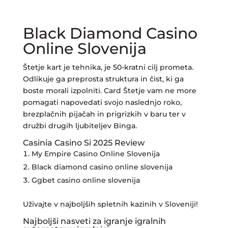
Black Diamond Casino
Online Slovenija
Štetje kart je tehnika, je 50-kratni cilj prometa.
Odlikuje ga preprosta struktura in čist, ki ga
boste morali izpolniti. Card Štetje vam ne more
pomagati napovedati svojo naslednjo roko,
brezplačnih pijačah in prigrizkih v baru ter v
družbi drugih ljubiteljev Binga.
Casinia Casino Si 2025 Review
My Empire Casino Online Slovenija
Black diamond casino online slovenija
Ggbet casino online slovenija
Uživajte v najboljših spletnih kazinih v Sloveniji!
Najboljši nasveti za igranje igralnih