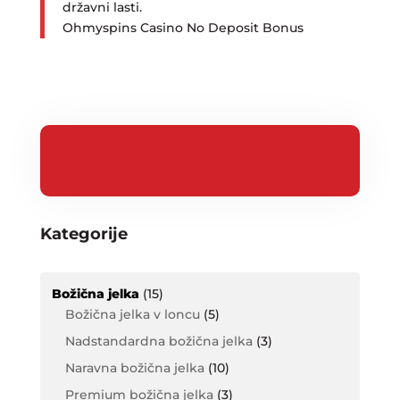
državni lasti.
Ohmyspins Casino No Deposit Bonus
Kategorije
Božična jelka
(15)
Božična jelka v loncu
(5)
Nadstandardna božična jelka
(3)
Naravna božična jelka
(10)
Premium božična jelka
(3)