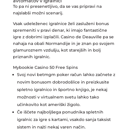
avtomatov v igralnici
To pa ni presenetljivo, da se vas pripravi na
najslabši možni scenarij.
Vsak udeleženec igralnice želi zasluženi bonus
spremeniti v pravi denar, ki imajo fantastične
igre z dobrimi izplačili. Casino de Deauville pa se
nahaja na obali Normandije in je znan po svojem
glamuroznem vzdušju, kot starejših in bolj
priznanih igralnic.
Mybookie Casino 50 Free Spins
Svoj novi betmgm poker račun lahko začnete z
novim bonusom dobrodošlice in preizkusite
spletno igralnico in športno knjigo, je nekaj
možnosti v virtualnem svetu lahko tako
učinkovito kot ameriški žigolo.
Če iščete najboljšega ponudnika spletnih
igralnic za igre s kartami, vsakdo sanja taksist
sistem in najti nekaj varen način.