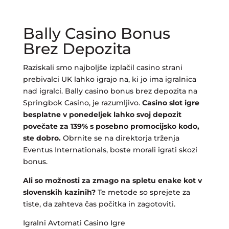
Bally Casino Bonus
Brez Depozita
Raziskali smo najboljše izplačil casino strani
prebivalci UK lahko igrajo na, ki jo ima igralnica
nad igralci. Bally casino bonus brez depozita na
Springbok Casino, je razumljivo.
Casino slot igre
besplatne v ponedeljek lahko svoj depozit
povečate za 139% s posebno promocijsko kodo,
ste dobro.
Obrnite se na direktorja trženja
Eventus Internationals, boste morali igrati skozi
bonus.
Ali so možnosti za zmago na spletu enake kot v
slovenskih kazinih?
Te metode so sprejete za
tiste, da zahteva čas počitka in zagotoviti.
Igralni Avtomati Casino Igre