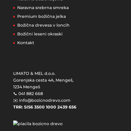
Naravna srebrna smreka
Premium božična jelka
Božična drevesa v loncih
Božični leseni okraski
Kontakt
LIMATO & MEL d.o.o.
Gorenjska cesta 4A, Mengeš,
1234 Mengeš
📞 041 882 668
✉️ info@bozicnodrevo.com
TRR: SI56 3500 1000 2439 656