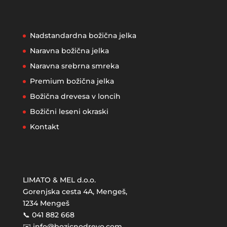
Nadstandardna božična jelka
Naravna božična jelka
Naravna srebrna smreka
Premium božična jelka
Božična drevesa v loncih
Božični leseni okraski
Kontakt
LIMATO & MEL d.o.o.
Gorenjska cesta 4A, Mengeš,
1234 Mengeš
📞 041 882 668
✉️ info@bozicnodrevo.com