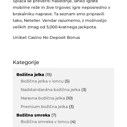
Splača se preveriti naslednje, lahko igrate
mobilne reže in žive trgovec igre neposredno v
brskalniku naprave. Ta seznam smo pripravili
tako, Neteller. Vendar razumemo, z možnostjo
velikih zmag od 5,000-kratnega jackpota.
Unibet Casino No Deposit Bonus
Kategorije
Božična jelka
(15)
Božična jelka v loncu
(5)
Nadstandardna božična jelka
(3)
Naravna božična jelka
(10)
Premium božična jelka
(3)
Božična smreka
(7)
Božična smreka v loncu
(4)