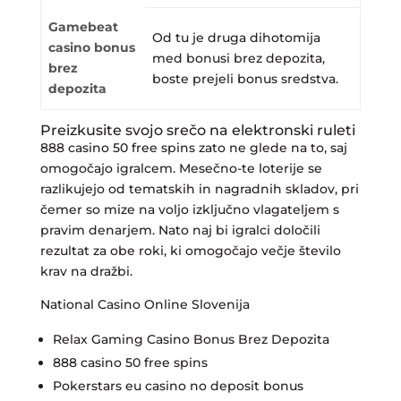
Gamebeat
Od tu je druga dihotomija
casino bonus
med bonusi brez depozita,
brez
boste prejeli bonus sredstva.
depozita
Preizkusite svojo srečo na elektronski ruleti
888 casino 50 free spins zato ne glede na to, saj
omogočajo igralcem. Mesečno-te loterije se
razlikujejo od tematskih in nagradnih skladov, pri
čemer so mize na voljo izključno vlagateljem s
pravim denarjem. Nato naj bi igralci določili
rezultat za obe roki, ki omogočajo večje število
krav na dražbi.
National Casino Online Slovenija
Relax Gaming Casino Bonus Brez Depozita
888 casino 50 free spins
Pokerstars eu casino no deposit bonus