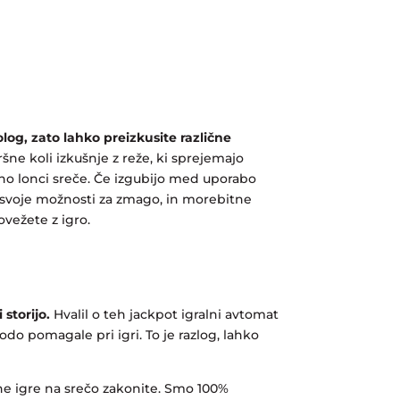
log, zato lahko preizkusite različne
šne koli izkušnje z reže, ki sprejemajo
učno lonci sreče. Če izgubijo med uporabo
i svoje možnosti za zmago, in morebitne
vežete z igro.
 storijo.
Hvalil o teh jackpot igralni avtomat
odo pomagale pri igri. To je razlog, lahko
ne igre na srečo zakonite. Smo 100%