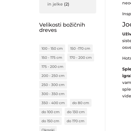
neod
in jelke
(2)
Ins
Jo
Velikosti božičnih
dreves
Uživ
sist
osve
100 - 150 cm
150 -170 cm
150 - 175 cm
170 - 200 cm
Hots
175 - 200 cm
Sple
igra
200 - 250 cm
vam 
250 - 300 cm
sple
300 - 350 cm
vide
350 - 400 cm
do 80 cm
do 100 cm
do 130 cm
do 150 cm
do 170 cm
Okraski