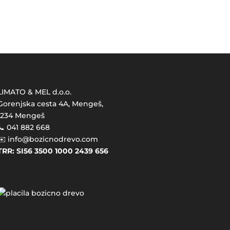
LIMATO & MEL d.o.o.
Gorenjska cesta 4A, Mengeš,
1234 Mengeš
📞 041 882 668
✉️ info@bozicnodrevo.com
TRR: SI56 3500 1000 2439 656